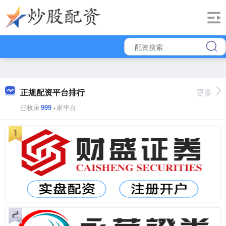
正规配资平台排行
更多
已收录
999
+家平台