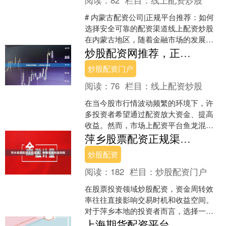
# 内蒙古配资公司|正规平台推荐：如何
选择安全可靠的配资渠道线上配资炒股
在内蒙古地区，随着金融市场的发展，
越来越多的投资者开始关注股票配资这
炒股配资网推荐，正规平台安全可靠
一工具。配资能够放....
炒股配资门户
阅读：
76
栏目：
线上配资炒股
在当今股市行情波动频繁的环境下，许
多投资者希望通过配资放大资金、提高
收益。然而，市场上配资平台鱼龙混
杂，选择不当不仅可能错失良机炒股配
萍乡股票配资正规渠道，本地资金快速到账
资门户，更可能面临资金风险....
炒股配资
阅读：
182
栏目：
炒股配资门户
在股票投资领域炒股配资，资金周转效
率往往直接影响交易时机和收益空间。
对于萍乡本地的投资者而言，选择一家
正规、可靠的股票配资渠道，不仅关系
上海期货配资平台 期货配资正规平台推荐：保障资金安全，助力投资收益