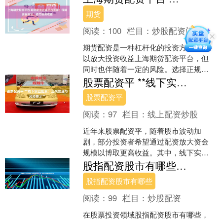
到资金安全，更决定了能否....
期货
阅读：
100
栏目：
炒股配资门户
期货配资是一种杠杆化的投资方式，可
以放大投资收益上海期货配资平台，但
同时也伴随着一定的风险。选择正规的
期货配资平台至关重要，以保障资金安
股票配资平 **线下实盘配资：正规渠道与风险警示**
全和投资收益。 股票配资....
股票配资平
阅读：
97
栏目：
线上配资炒股
近年来股票配资平，随着股市波动加
剧，部分投资者希望通过配资放大资金
规模以博取更高收益。其中，线下实盘
配资作为一种传统方式，依然在市场中
股指配资股市有哪些 正规股票配资公司，助您轻松撬动财富杠杆
占有一席之地。然而，投资者....
股指配资股市有哪些
阅读：
99
栏目：
炒股配资
在股票投资领域股指配资股市有哪些，