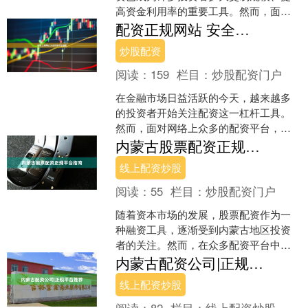
高资金利用率的重要工具。然而，面对
市场上众多的配资平台，如何选择一个
配资正规网站 安全可靠平台推荐
正规、安全的平台成为投资....
炒股配资
阅读：
159
栏目：
炒股配资门户
在金融市场日益活跃的今天，越来越多
的投资者开始关注配资这一杠杆工具。
然而，面对网络上众多的配资平台，如
何辨别“配资正规网站”成为投资者最关心
内蒙古股票配资正规平台指南
的问题。本文将为您详....
线上配资炒股
阅读：
55
栏目：
炒股配资门户
随着资本市场的发展，股票配资作为一
种融资工具，逐渐受到内蒙古地区投资
者的关注。然而，在众多配资平台中，
如何识别正规平台、规避风险，成为投
内蒙古配资公司|正规平台推荐
资者最关心的问题。本文将....
线上配资炒股
阅读：
82
栏目：
线上配资炒股