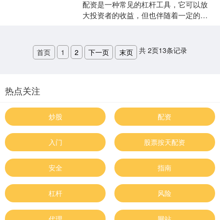
配资是一种常见的杠杆工具，它可以放
大投资者的收益，但也伴随着一定的风
险。选择正规的股票配资公司至关重
要，它不仅能保障资金安全，....
共
2
页
13
条记录
首页
1
2
下一页
末页
热点关注
炒股
配资
入门
股票按天配资
安全
指南
杠杆
风险
代理
网站