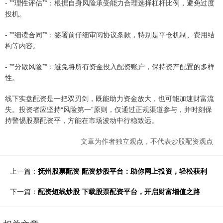
- **理性评估**：根据自身风险承受能力合理选择杠杆比例，避免过度
投机。
- **细读合同**：签署前仔细审阅协议条款，特别是平仓机制、费用结
构等内容。
- **分散风险**：避免将所有资金投入配资账户，保持资产配置的多样
性。
线下实盘配资是一把双刃剑，既能助力资金放大，也可能加速财富流
失。投资者应坚持“风险第一”原则，仅通过正规渠道参与，并时刻保
持警惕股票配资平，方能在市场波动中行稳致远。
文章为作者独立观点，不代表炒股配资观点
上一篇：
抚州股票配资 配资炒股平台：助你网上投资，轻松获利
下一篇：
配资短线炒股 下载股票配资平台，开启财富增值之路