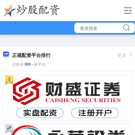
正规配资平台排行
更多
已收录
999
+家平台