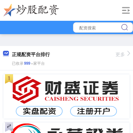
正规配资平台排行
更多
已收录
999
+家平台