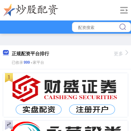
正规配资平台排行
更多
已收录
999
+家平台