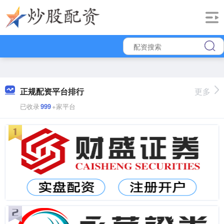
正规配资平台排行
更多
已收录
999
+家平台